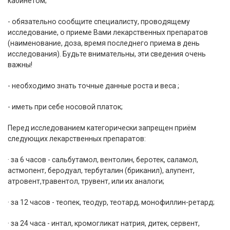
кабинетом;
- обязательно сообщите специалисту, проводящему
исследование, о приеме Вами лекарственных препаратов
(наименование, доза, время последнего приема в день
исследования). Будьте внимательны, эти сведения очень
важны!
- необходимо знать точные данные роста и веса ;
- иметь при себе носовой платок;
Перед исследованием категорически запрещен приём
следующих лекарственных препаратов:
· за 6 часов - сальбутамол, вентолин, беротек, саламол,
астмопент, беродуал, тербуталин (бриканил), алупент,
атровент,травентол, трувент, или их аналоги;
· за 12 часов - теопек, теодур, теотард, монофиллин-ретард;
· за 24 часа - интал, кромогликат натрия, дитек, сервент,