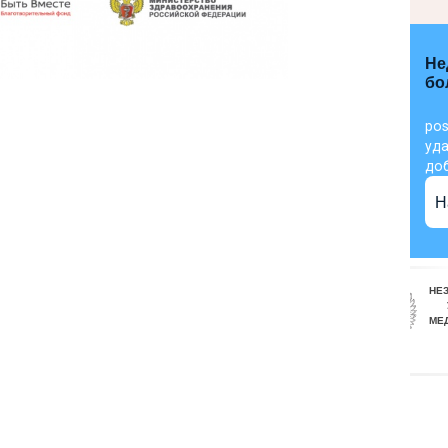
Не
бо
pos
уда
до
Н