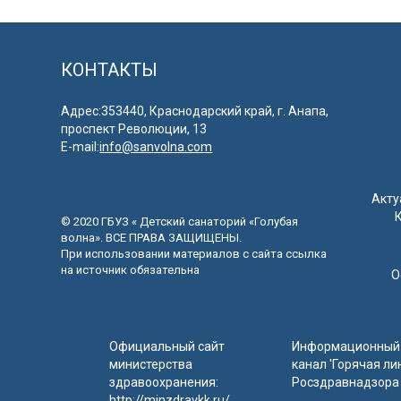
КОНТАКТЫ
Адрес:353440, Краснодарский край, г. Анапа,
проспект Революции, 13
E-mail:
info@sanvolna.com
Акту
© 2020 ГБУЗ « Детский санаторий «Голубая
волна». ВСЕ ПРАВА ЗАЩИЩЕНЫ.
При использовании материалов с сайта ссылка
на источник обязательна
О
Официальный сайт
Информационный 
министерства
канал 'Горячая ли
здравоохранения:
Росздравнадзора
http://minzdravkk.ru/