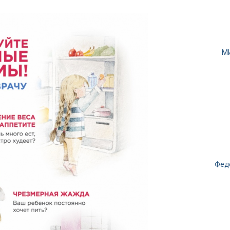
М
Фед