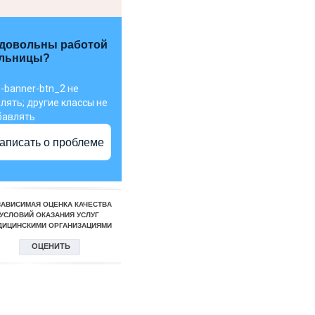
довольны работой
льницы?
-banner-btn_2 не
лять; другие классы не
бавлять
аписать о проблеме