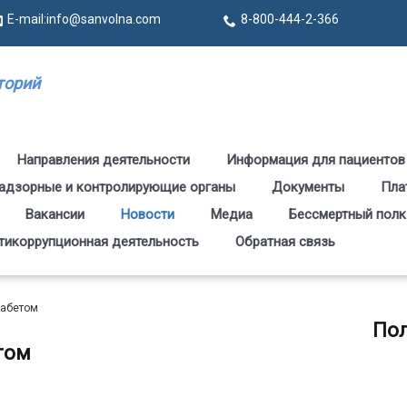
E-mail:
info@sanvolna.com
8-800-444-2-366
торий
Направления деятельности
Информация для пациентов
адзорные и контролирующие органы
Документы
Пла
Вакансии
Новости
Медиа
Бессмертный полк
тикоррупционная деятельность
Обратная связь
иабетом
п
том