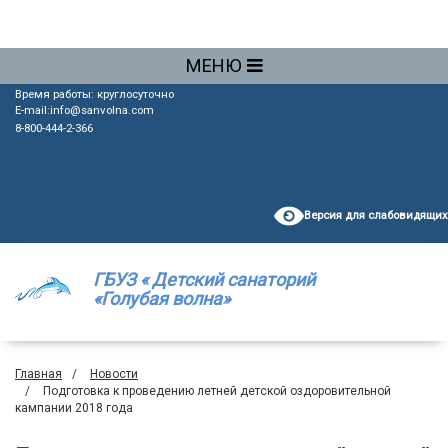
МЕНЮ
Время работы: круглосуточно
E-mail:
info@sanvolna.com
8-800-444-2-366
Версия для слабовидящих
ГБУЗ « Детский санаторий
«Голубая волна»
Главная
Новости
Подготовка к проведению летней детской оздоровительной
кампании 2018 года