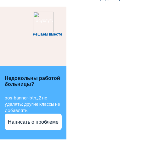
Решаем вместе
Недовольны работой
больницы?
pos-banner-btn_2 не
удалять; другие классы не
добавлять
Написать о проблеме