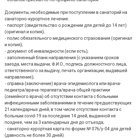
Документы, необходимые при поступлении в санаторий на
санаторно-курортное лечение:
- паспорт (свидетельство о рождении для детей до 14 лет)
(оригинал и копия);
- полис обязательного медицинского страхования (оригинал
и копия);
- документ об инвалидности (если есть);
- заполненный бланк направления (с указанием сроков
заезда, места выдачи, Ф.И.О., подпись должностного лица,
ответственного за выдачу, печать организации, выдавшей
направление);
- справка (заключение) врача-эпидемиолога или врача-
педиатра/врача-терапевта/врача общей практики
(семейного врача) об отсутствии контакта с больными
инфекционными заболеваниями в течение предшествующих
21 календарных дней, в том числе отсутствие контакта с
больным covid-19 за последние 14 дней, выданной не
позднее, чем за 3 календарных дня до отъезда;
- санаторно-курортная карта по форме № 076/у-04 для детей
(давность не более 30 дней).