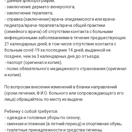
- данные флюорографии;
- заключение дермато-венеролога;
- заключение терапевта;
- справка (заключение) врача-эпидемиолога или врача-
педиатра/врача-терапевта/врача общей практики
(семейного врача) об отсутствии контакта с больными
инфекционными заболеваниями в течение предшествующих
21 календарных дней, в том числе отсутствие контакта с
больным covid-19 за последние 14 дней, выданной не
позднее, чем за 3 календарных дня до отъезда;
- паспорт (оригинал и копия);
- полис обязательного медицинского страхования (оригинал
и копия).
По вопросам внесения изменений в бланки направлений
(сроки лечения, Ф.И.О. больного или сопровождающего его
лица) обращайтесь по месту их выдачи.
Ребенку с собой требуется:
- одежда и головные уборы по сезону;
- сменная и пляжная (в летний период) и спортивная обувь;
- туалетные принадлежности и средства гигиены;